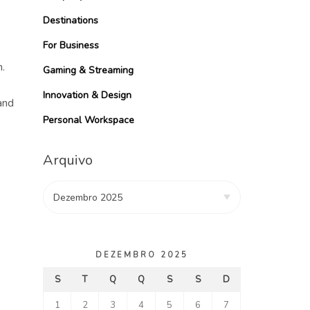
Destinations
For Business
.
Gaming & Streaming
Innovation & Design
and
Personal Workspace
Arquivo
DEZEMBRO 2025
S
T
Q
Q
S
S
D
1
2
3
4
5
6
7